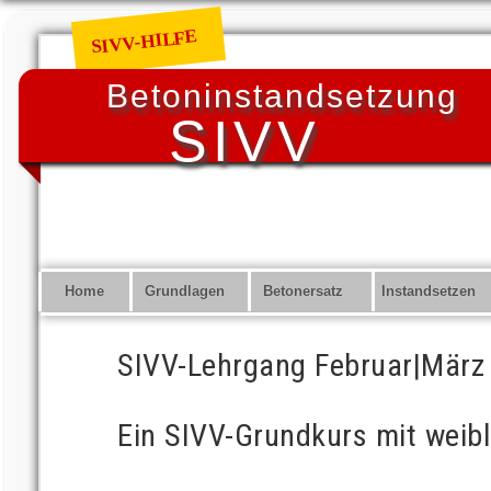
SIVV-HILFE
Betoninstandsetzung
   SIVV
• SIVV: S
I
chützen -
nstandset
V
erstärken
Home
Grundlagen
Betonersatz
Instandsetzen
SIVV-Lehrgang Februar|März 
Ein SIVV-Grundkurs mit weibl